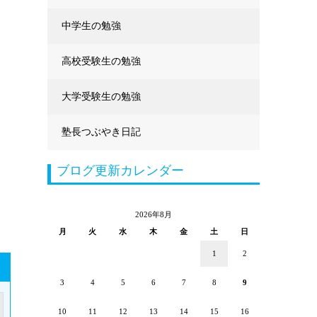
中学生の勉強
高校受験生の勉強
大学受験生の勉強
塾長つぶやき日記
ブログ更新カレンダー
2026年8月
月
火
水
木
金
土
日
1
2
3
4
5
6
7
8
9
10
11
12
13
14
15
16