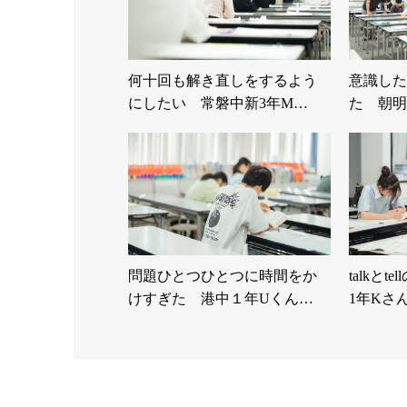
何十回も解き直しをするよう
意識した
にしたい 常磐中新3年M…
た 朝明
問題ひとつひとつに時間をか
talkと
けすぎた 港中１年Uくん…
1年Kさ