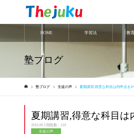
HOME
学習法
教
塾ブログ
塾ブログ
生徒の声
夏期講習,得意な科目は内申点を4
ホーム
夏期講習,得意な科目は
2016.09.3
閲覧数：210
生徒の声