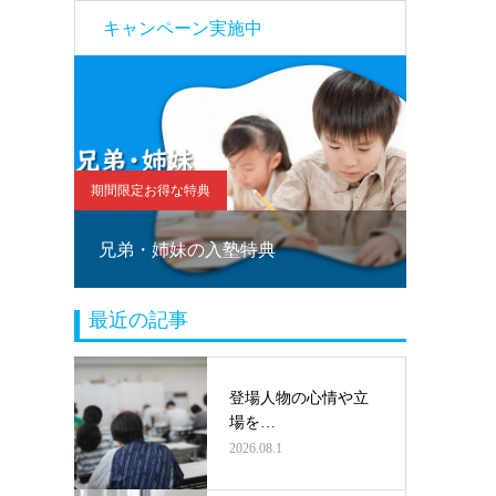
キャンペーン実施中
期間限定お得な特典
期間限定お
！
兄弟・姉妹の入塾特典
塾乗り
最近の記事
登場人物の心情や立
場を…
2026.08.1