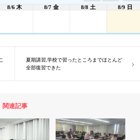
8/6 木
8/7 金
8/8 土
8/9 日
こ
夏期講習,学校で習ったところまでほとんど
全部復習できた
関連記事