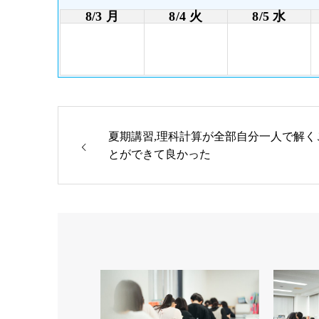
8/3 月
8/4 火
8/5 水
夏期講習,理科計算が全部自分一人で解く
とができて良かった