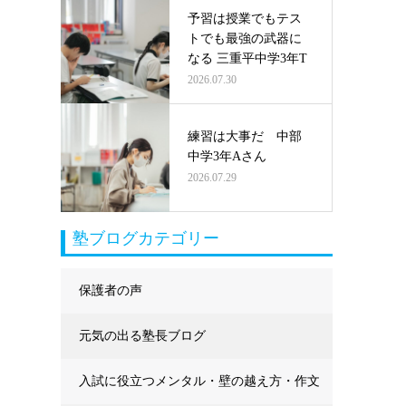
予習は授業でもテス
トでも最強の武器に
なる 三重平中学3年T
2026.07.30
練習は大事だ 中部
中学3年Aさん
2026.07.29
塾ブログカテゴリー
保護者の声
元気の出る塾長ブログ
入試に役立つメンタル・壁の越え方・作文