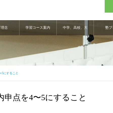
育理念
学習コース案内
中学、高校、大
塾ブ
学合格実績
〜5にすること
内申点を4〜5にすること