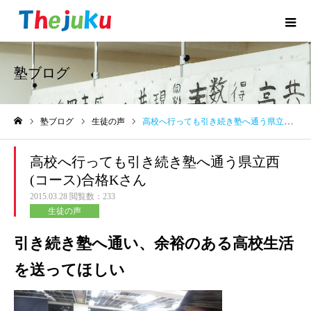
塾ブログ
塾ブログ
生徒の声
高校へ行っても引き続き塾へ通う県立西(コース)合格Kさん
ホーム
高校へ行っても引き続き塾へ通う県立西
(コース)合格Kさん
2015.03.28
閲覧数：233
生徒の声
引き続き塾へ通い、余裕のある高校生活
を送ってほしい