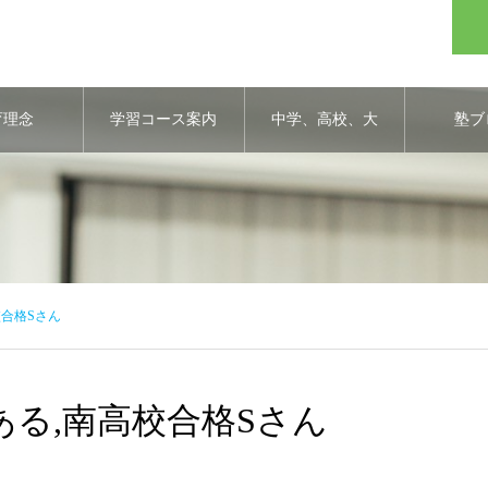
育理念
学習コース案内
中学、高校、大
塾ブ
学合格実績
合格Sさん
る,南高校合格Sさん