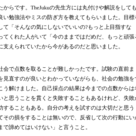
からです。TheJukuの先生方には丸付けや解説をして
良い勉強法やミスの防ぎ方を教えてもらいました。目標
して「そんなの気にしないでいいの?もっと上目指すな
ってくれた人がいて「今のままではだめだ、もっと頑張
に支えられていたから今があるのだと思いました。
お得な特典
無料体験授業お得な特典あり
社会で点数を取ることが難しかったです。試験の直前ま
を見直すのが良いとわかっていながらも、社会の勉強を
こう解けました。自己採点の結果は今までの点数からは
いと思うことを貫くと失敗することもあるけれど、失敗
功することもある。自分の考えを試すのは大切だと思う
てその損をすることは無いので、反省して次の行動にい
まで諦めてはいけない」と言うこと。