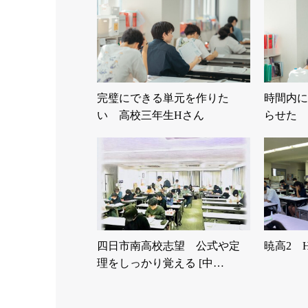
完璧にできる単元を作りた
時間内に
い 高校三年生Hさん
らせた 
四日市南高校志望 公式や定
暁高2 
理をしっかり覚える [中…