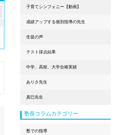
に強くなる
子育てシンフォニー【動画】
成績アップする個別指導の先生
生徒の声
テスト採点結果
中学、高校、大学合格実績
ありさ先生
真巳先生
塾長コラムカテゴリー
塾での指導