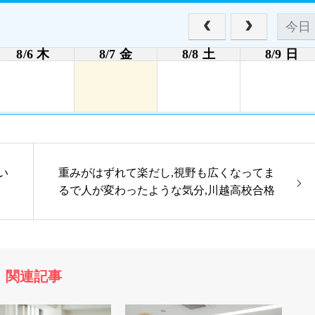
今日
8/6 木
8/7 金
8/8 土
8/9 日
い
重みがはずれて楽だし,視野も広くなってま
るで人が変わったような気分,川越高校合格
関連記事