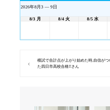
2026年8月3 — 9日
8/3 月
8/4 火
8/5 水
模試で合計点が上がり始めた時,自信がつ
た四日市高校合格Tさん