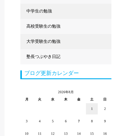
中学生の勉強
高校受験生の勉強
大学受験生の勉強
塾長つぶやき日記
ブログ更新カレンダー
2026年8月
月
火
水
木
金
土
日
1
2
3
4
5
6
7
8
9
10
11
12
13
14
15
16