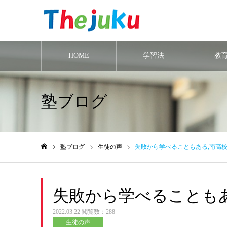
HOME
学習法
教
塾ブログ
塾ブログ
生徒の声
失敗から学べることもある,南高校
ホーム
失敗から学べることもあ
2022.03.22
閲覧数：288
生徒の声