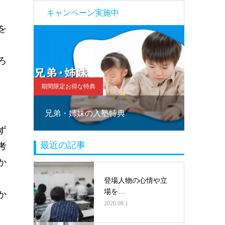
も
キャンペーン実施中
を
ろ
期間限定お得な特典
期間限定お
！
兄弟・姉妹の入塾特典
塾乗り
ず
最近の記事
考
か
登場人物の心情や立
場を…
か
2026.08.1