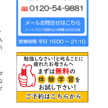
で
ん
う
せ
な
て