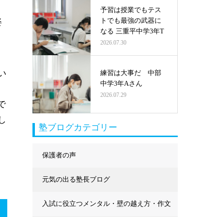
予習は授業でもテス
トでも最強の武器に
姿
なる 三重平中学3年T
2026.07.30
い
練習は大事だ 中部
中学3年Aさん
と
2026.07.29
で
し
塾ブログカテゴリー
保護者の声
元気の出る塾長ブログ
入試に役立つメンタル・壁の越え方・作文