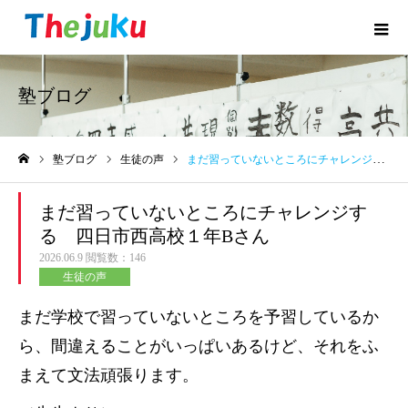
塾ブログ
塾ブログ
生徒の声
まだ習っていないところにチャレンジする 四日市西高校１年Bさん
ホーム
まだ習っていないところにチャレンジす
る 四日市西高校１年Bさん
2026.06.9
閲覧数：146
生徒の声
まだ学校で習っていないところを予習しているか
ら、間違えることがいっぱいあるけど、それをふ
まえて文法頑張ります。