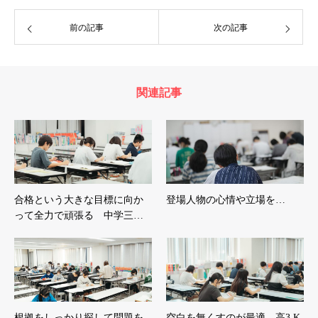
前の記事
次の記事
関連記事
合格という大きな目標に向か
登場人物の心情や立場を…
って全力で頑張る 中学三…
根拠をしっかり探して問題を
空白を無くすのが最適 高3 K