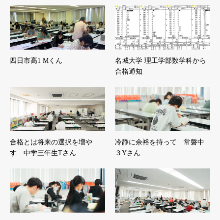
四日市高1 Mくん
名城大学 理工学部数学科から
合格通知
合格とは将来の選択を増や
冷静に余裕を持って 常磐中
す 中学三年生Tさん
３Yさん