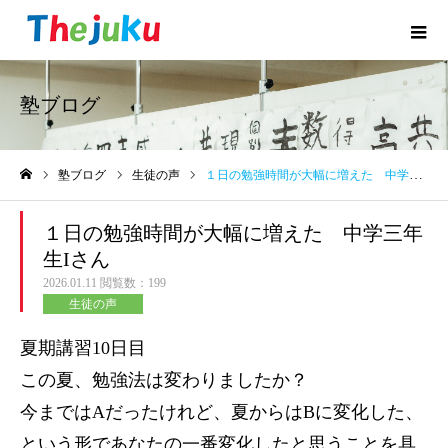
塾ブログ
塾ブログ
生徒の声
１日の勉強時間が大幅に増えた 中学三年生Iさん
ホーム
１日の勉強時間が大幅に増えた 中学三年
生Iさん
2026.01.11
閲覧数：199
生徒の声
夏期講習10日目
この夏、勉強法は変わりましたか？
今まではAだったけれど、夏からはBに変化した、
という形であなたの一番変化したと思うことを具