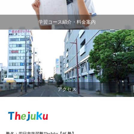
学習コース紹介・料金案内
アクセス
塾名：四日市学習塾TheJuku【ザ 塾】