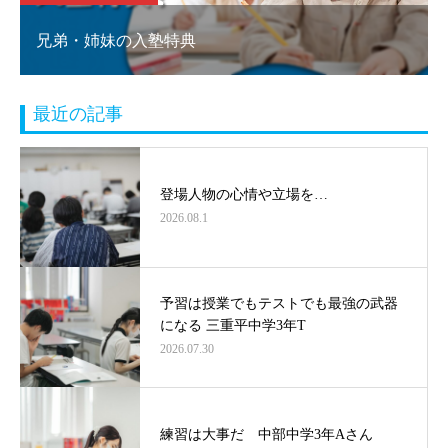
兄弟・姉妹の入塾特典
最近の記事
登場人物の心情や立場を…
2026.08.1
予習は授業でもテストでも最強の武器
になる 三重平中学3年T
2026.07.30
練習は大事だ 中部中学3年Aさん