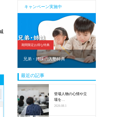
キャンペーン実施中
減
期間限定お得な特典
期間限定お
！
兄弟・姉妹の入塾特典
塾乗り
最近の記事
登場人物の心情や立
場を…
2026.08.1