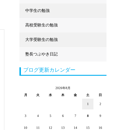
中学生の勉強
高校受験生の勉強
大学受験生の勉強
塾長つぶやき日記
ブログ更新カレンダー
2026年8月
月
火
水
木
金
土
日
1
2
3
4
5
6
7
8
9
10
11
12
13
14
15
16