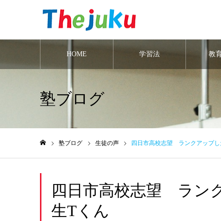
HOME
学習法
教
塾ブログ
塾ブログ
生徒の声
四日市高校志望 ランクアップし
ホーム
四日市高校志望 ラン
生Tくん