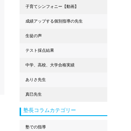
に強くなる
子育てシンフォニー【動画】
成績アップする個別指導の先生
生徒の声
テスト採点結果
中学、高校、大学合格実績
ありさ先生
真巳先生
塾長コラムカテゴリー
塾での指導