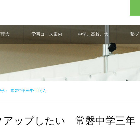
育理念
学習コース案内
中学、高校、大
塾ブ
学合格実績
たい 常磐中学三年生Tくん
クアップしたい 常磐中学三年