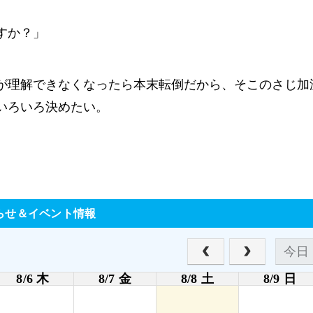
すか？」
。
が理解できなくなったら本末転倒だから、そこのさじ加
いろいろ決めたい。
お得な特典
無料体験授業お得な特典あり
らせ＆イベント情報
今日
8/6 木
8/7 金
8/8 土
8/9 日