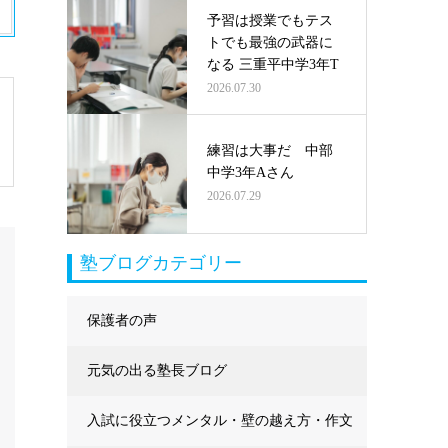
予習は授業でもテス
トでも最強の武器に
なる 三重平中学3年T
2026.07.30
練習は大事だ 中部
中学3年Aさん
2026.07.29
塾ブログカテゴリー
保護者の声
元気の出る塾長ブログ
入試に役立つメンタル・壁の越え方・作文