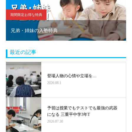
期間限定お得な特典
兄弟・姉妹の入塾特典
最近の記事
登場人物の心情や立場を…
2026.08.1
予習は授業でもテストでも最強の武器
になる 三重平中学3年T
2026.07.30