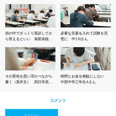
頭の中でざっくり英訳してか
必要な言葉を入れて試験を完
ら答えるといい 海星高校…
璧に 中3 Hさん
その景色を思い浮かべながら
時間とお金を無駄にしない
書く（英作文） 四日市高…
中部中学三年生Aさん
コメント
0 コメント