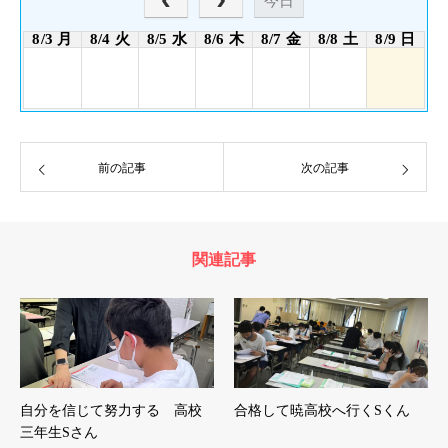
今日
8/3 月
8/4 火
8/5 水
8/6 木
8/7 金
8/8 土
8/9 日
前の記事
次の記事
関連記事
自分を信じて努力する 高校
合格して暁高校へ行くSくん
三年生Sさん