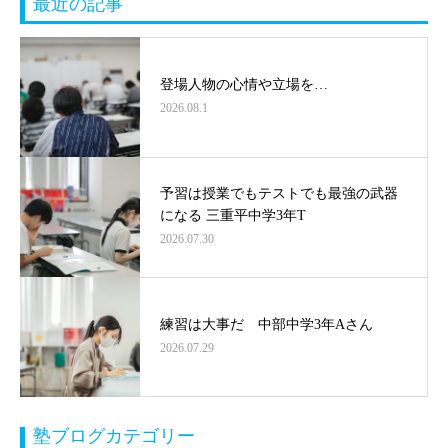
最近の記事
登場人物の心情や立場を…
2026.08.1
予習は授業でもテストでも最強の武器
になる 三重平中学3年T
2026.07.30
練習は大事だ 中部中学3年Aさん
2026.07.29
塾ブログカテゴリー