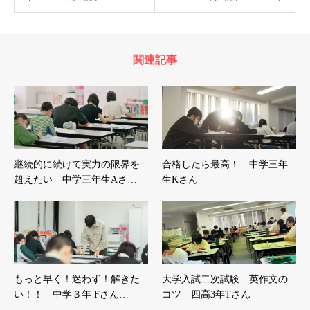
関連記事
継続的に続けて実力の限界を
合格したら最高！ 中学三年
超えたい 中学三年生Aさ…
生Kさん
もっと早く！迷わず！解きた
大学入試二次試験 英作文の
い！！ 中学３年 Fさん…
コツ 四高3年Tさん