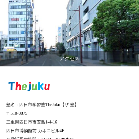
アクセス
塾名：四日市学習塾TheJuku【ザ 塾】
〒510-0075
三重県四日市市安島1-4-16
四日市博物館前 カネニビル4F