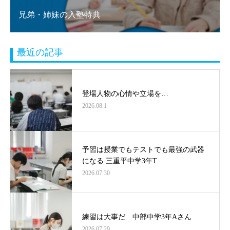
兄弟・姉妹の入塾特典
最近の記事
登場人物の心情や立場を…
2026.08.1
予習は授業でもテストでも最強の武器
になる 三重平中学3年T
2026.07.30
練習は大事だ 中部中学3年Aさん
2026.07.29