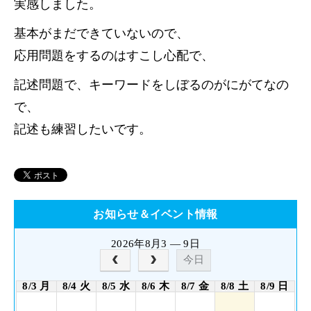
実感しました。
基本がまだできていないので、
応用問題をするのはすこし心配で、
記述問題で、キーワードをしぼるのがにがてなの
で、
記述も練習したいです。
お知らせ＆イベント情報
2026年8月3 — 9日
今日
8/3 月
8/4 火
8/5 水
8/6 木
8/7 金
8/8 土
8/9 日