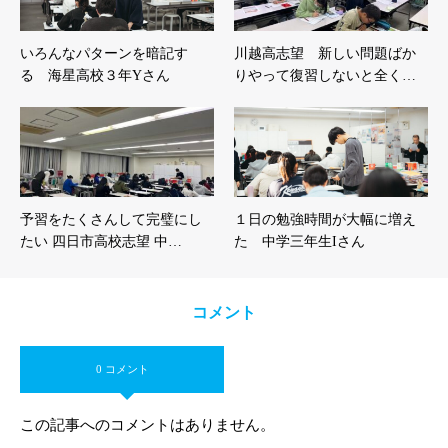
いろんなパターンを暗記す
川越高志望 新しい問題ばか
る 海星高校３年Yさん
りやって復習しないと全く…
予習をたくさんして完璧にし
１日の勉強時間が大幅に増え
たい 四日市高校志望 中…
た 中学三年生Iさん
コメント
0 コメント
この記事へのコメントはありません。