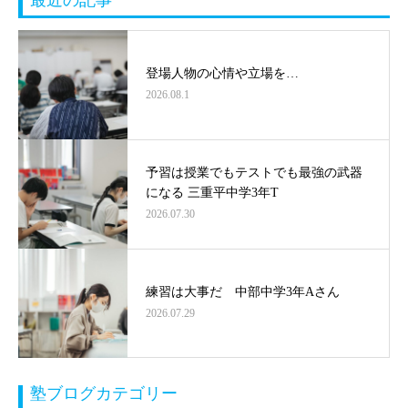
登場人物の心情や立場を…
2026.08.1
予習は授業でもテストでも最強の武器
になる 三重平中学3年T
2026.07.30
練習は大事だ 中部中学3年Aさん
2026.07.29
塾ブログカテゴリー