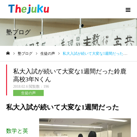
塾ブログ
塾ブログ
生徒の声
私大入試が続いて大変な1週間だった鈴鹿高校3年Nくん
ホーム
私大入試が続いて大変な1週間だった鈴鹿
高校3年Nくん
2018.02.6
閲覧数：196
生徒の声
私大入試が続いて大変な1週間だった
数学と英