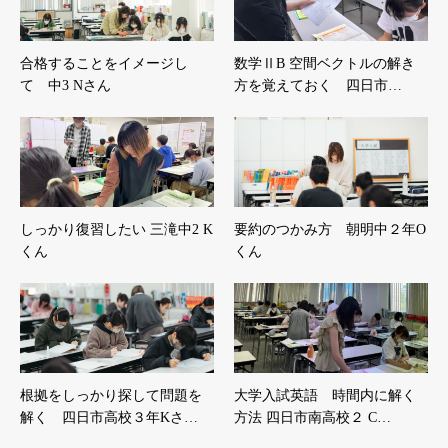
合格することをイメージし
数学ⅡB 空間ベクトルの解き
て 中3 Nさん
方を覚えておく 四日市…
しっかり復習したい 三滝中2 K
要約のつかみ方 朝明中２年O
くん
くん
根拠をしっかり探して問題を
大学入試英語 時間内に解く
解く 四日市高校３年Kさ…
方法 四日市南高校２ C…