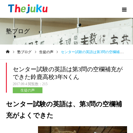
塾ブログ
塾ブログ
生徒の声
センター試験の英語は第3問の空欄補充ができた鈴鹿高校3年Nくん
ホーム
センター試験の英語は第3問の空欄補充が
できた鈴鹿高校3年Nくん
2017.09.4
閲覧数：215
生徒の声
センター試験の英語は、第3問の空欄補
充がよくできた