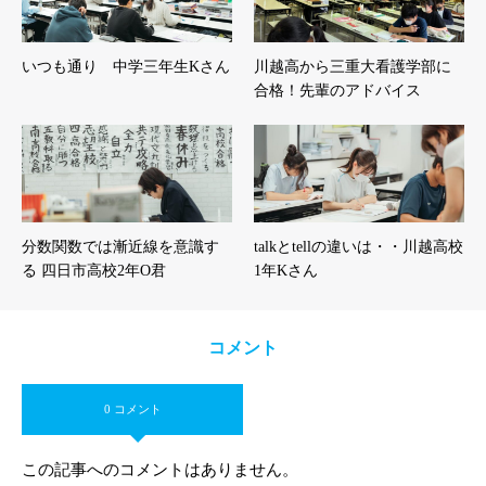
いつも通り 中学三年生Kさん
川越高から三重大看護学部に
合格！先輩のアドバイス
分数関数では漸近線を意識す
talkとtellの違いは・・川越高校
る 四日市高校2年O君
1年Kさん
コメント
0 コメント
この記事へのコメントはありません。