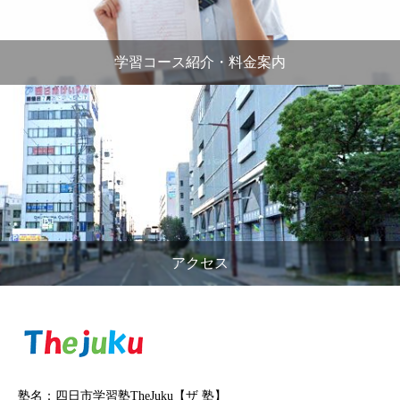
学習コース紹介・料金案内
アクセス
塾名：四日市学習塾TheJuku【ザ 塾】