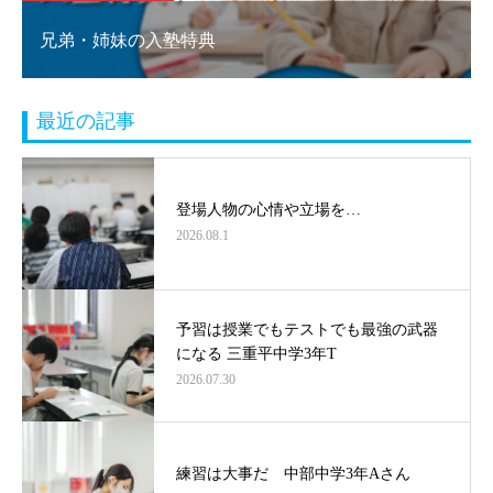
兄弟・姉妹の入塾特典
最近の記事
登場人物の心情や立場を…
2026.08.1
予習は授業でもテストでも最強の武器
になる 三重平中学3年T
2026.07.30
練習は大事だ 中部中学3年Aさん