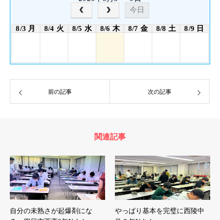
今日
8/3 月
8/4 火
8/5 水
8/6 木
8/7 金
8/8 土
8/9 日
前の記事
次の記事
関連記事
自分の未熟さが起爆剤にな
やっぱり基本を完璧に西陵中