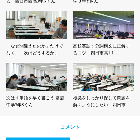
る 四日市西高3年Nくん
学３年Yさん
「なぜ間違えたのか」だけで
高校英語：分詞構文に正解す
なく、「次はどうするか」…
るコツ 四日市高1 I…
次は１単語を早く書こう 常磐
根拠をしっかり探して問題を
中学3年Sくん
解くようにしたい 四日市…
コメント