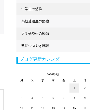
中学生の勉強
高校受験生の勉強
大学受験生の勉強
塾長つぶやき日記
ブログ更新カレンダー
2026年8月
月
火
水
木
金
土
日
1
2
3
4
5
6
7
8
9
10
11
12
13
14
15
16