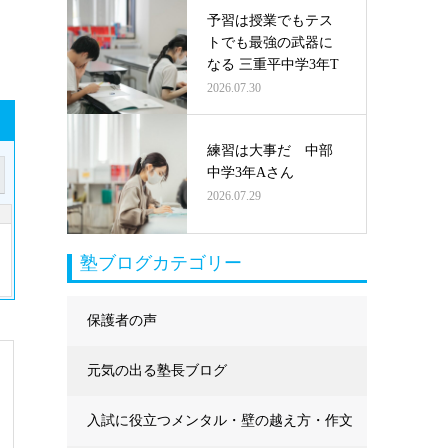
予習は授業でもテス
トでも最強の武器に
なる 三重平中学3年T
2026.07.30
練習は大事だ 中部
中学3年Aさん
2026.07.29
塾ブログカテゴリー
保護者の声
元気の出る塾長ブログ
入試に役立つメンタル・壁の越え方・作文