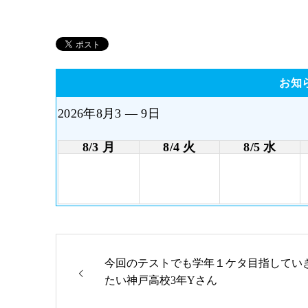
お知
2026年8月3 — 9日
8/3 月
8/4 火
8/5 水
今回のテストでも学年１ケタ目指してい
たい神戸高校3年Yさん