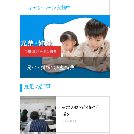
キャンペーン実施中
期間限定お得な特典
期間限定お
！
兄弟・姉妹の入塾特典
塾乗り
最近の記事
登場人物の心情や立
場を…
2026.08.1