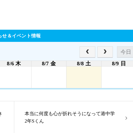
らせ＆イベント情報
今日
8/6 木
8/7 金
8/8 土
8/9 日
き
本当に何度も心が折れそうになって港中学
2年Sくん