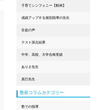
に強くなる
子育てシンフォニー【動画】
成績アップする個別指導の先生
生徒の声
テスト採点結果
中学、高校、大学合格実績
ありさ先生
真巳先生
塾長コラムカテゴリー
塾での指導