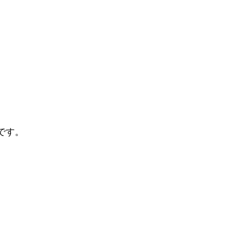
お得な特典
無料体験授業お得な特典あり
です。