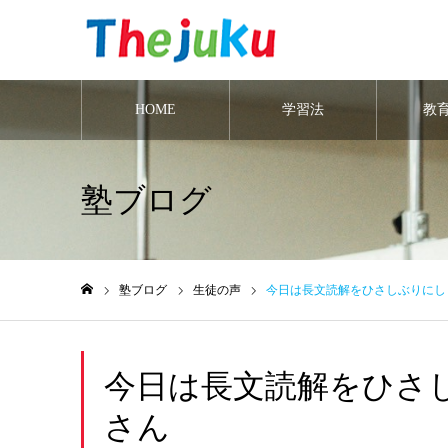
HOME
学習法
教
塾ブログ
塾ブログ
生徒の声
今日は長文読解をひさしぶりにし
ホーム
今日は長文読解をひさ
さん