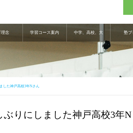
育理念
学習コース案内
中学、高校、大
塾ブ
学合格実績
ました神戸高校3年Nさん
しぶりにしました神戸高校3年N