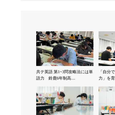
共テ英語 第1~3問攻略法には単
「自分で
語力 鈴鹿6年制高…
力」を育
年…