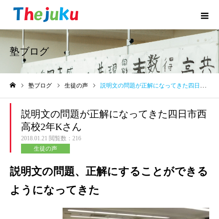
塾ブログ
塾ブログ
生徒の声
説明文の問題が正解になってきた四日市西高校2年Kさん
ホーム
説明文の問題が正解になってきた四日市西
高校2年Kさん
2018.01.21
閲覧数：216
生徒の声
説明文の問題、正解にすることができる
ようになってきた