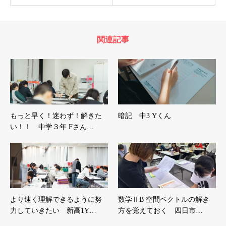
関連記事
もっと早く！迷わず！解きた
暗記 中3 Yくん
い！！ 中学３年 Fさん…
より速く理解できるように努
数学ⅡB 空間ベクトルの解き
力していきたい 新高1Y…
方を覚えておく 四日市…