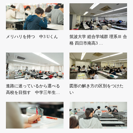
メリハリを持つ 中3 Uくん
筑波大学 総合学域群 理系Ⅲ 合
格 四日市南高3 …
進路に迷っているから選べる
図形の解き方の区別をつけた
高校を目指す 中学三年生…
い