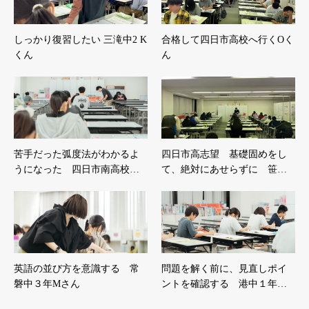
しっかり復習したい 三滝中2 K
合格して四日市高校へ行くOく
くん
ん
苦手だった弧度法がわかるよ
四日市高志望 基礎固めをし
うになった 四日市南高校…
て、絶対にあせらずに 笹…
英語の並び方を意識する 常
問題を解く前に、見直しポイ
磐中３年Mさん
ントを確認する 港中１年…