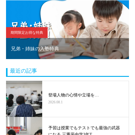
期間限定お得な特典
兄弟・姉妹の入塾特典
最近の記事
登場人物の心情や立場を…
2026.08.1
予習は授業でもテストでも最強の武器
になる 三重平中学3年T