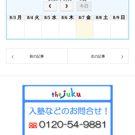
今日
8/3 月
8/4 火
8/5 水
8/6 木
8/7 金
8/8 土
8/9 日
前の記事
次の記事