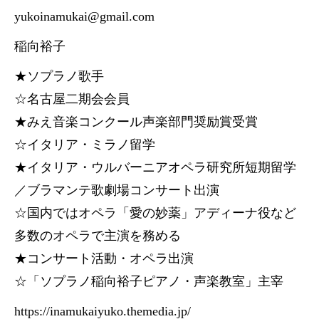
yukoinamukai@gmail.com
稲向裕子
★ソプラノ歌手
☆名古屋二期会会員
★みえ音楽コンクール声楽部門奨励賞受賞
☆イタリア・ミラノ留学
★イタリア・ウルバーニアオペラ研究所短期留学
／ブラマンテ歌劇場コンサート出演
☆国内ではオペラ「愛の妙薬」アディーナ役など
多数のオペラで主演を務める
★コンサート活動・オペラ出演
☆「ソプラノ稲向裕子ピアノ・声楽教室」主宰
https://inamukaiyuko.themedia.jp/