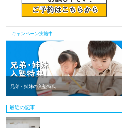
キャンペーン実施中
兄弟・姉妹の入塾特典
塾乗り
最近の記事