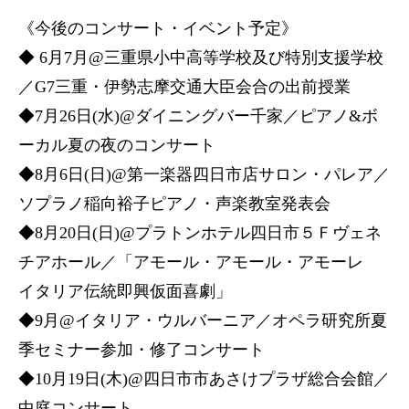
《今後のコンサート・イベント予定》
◆ 6月7月@三重県小中高等学校及び特別支援学校
／G7三重・伊勢志摩交通大臣会合の出前授業
◆7月26日(水)@ダイニングバー千家／ピアノ&ボ
ーカル夏の夜のコンサート
◆8月6日(日)@第一楽器四日市店サロン・パレア／
ソプラノ稲向裕子ピアノ・声楽教室発表会
◆8月20日(日)@プラトンホテル四日市５Ｆヴェネ
チアホール／「アモール・アモール・アモーレ
イタリア伝統即興仮面喜劇」
◆9月@イタリア・ウルバーニア／オペラ研究所夏
季セミナー参加・修了コンサート
◆10月19日(木)@四日市市あさけプラザ総合会館／
中庭コンサート