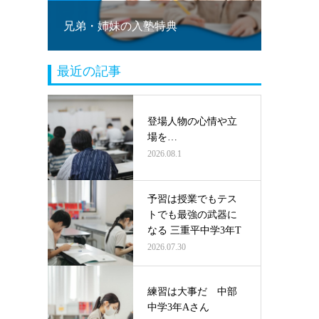
！
兄弟・姉妹の入塾特典
塾乗り
最近の記事
登場人物の心情や立
場を…
2026.08.1
予習は授業でもテス
トでも最強の武器に
なる 三重平中学3年T
2026.07.30
練習は大事だ 中部
中学3年Aさん