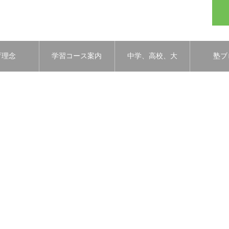
育理念
学習コース案内
中学、高校、大
塾ブ
学合格実績
s://thejuku.jp/goukaku/46747