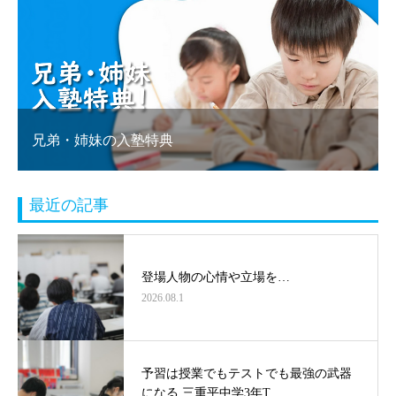
兄弟・姉妹の入塾特典
最近の記事
登場人物の心情や立場を…
2026.08.1
予習は授業でもテストでも最強の武器
になる 三重平中学3年T