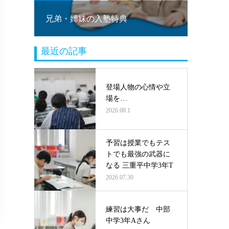
！
兄弟・姉妹の入塾特典
塾乗り
最近の記事
登場人物の心情や立
場を…
2026.08.1
予習は授業でもテス
トでも最強の武器に
なる 三重平中学3年T
2026.07.30
練習は大事だ 中部
中学3年Aさん