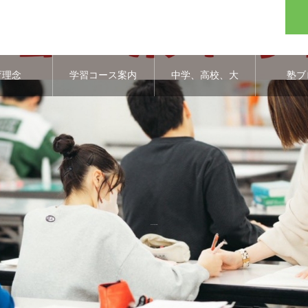
育理念
学習コース案内
中学、高校、大
塾ブ
学合格実績
春の集中学習(中日新聞)