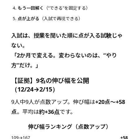
もう一回解く
（“できる”を固定する）
点が上がる
（入試で再現できる）
入試は、授業を聞いた順に点が入る試験じゃ
ない。
「2か月で変える。変わらないのは、“やり
方”だけ。」
【証拠】9名の伸び幅を公開
（12/24→2/15）
9人中9人が点数アップ。伸び幅は
+20点〜+58
点
。平均は
約+36点
です。
伸び幅ランキング（点数アップ）
109→167
+58