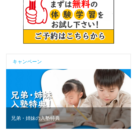
キャンペーン
兄弟・姉妹の入塾特典
塾乗り