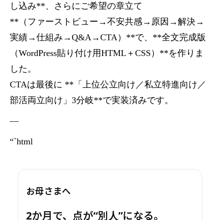
し込み**、さらにご希望の章立て
**（ファーストビュー→不安共感→原因→解決→
実績→仕組み→Q&A→CTA）**で、**全文完成版
（WordPress貼り付け用HTML＋CSS）**を作りま
した。
CTAは最後に **「上位公立向け／私立特進向け／
部活両立向け」3分岐**で実装済みです。
—
“`html
お母さまへ
2か月で、点が“別人”になる。