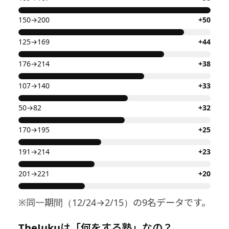
150→200
+50
125→169
+44
176→214
+38
107→140
+33
50→82
+32
170→195
+25
191→214
+23
201→221
+20
※同一期間（12/24→2/15）の9名データです。
TheJukuは「何をする塾」なの？