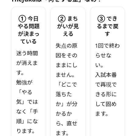
① 今日
② まち
③ でき
やる問題
がいが見
るまで戻
が決まっ
える
す
ている
失点の原
1回で終わ
迷う時間
因をその
らせな
が消えま
ままにし
い。
す。
ません。
入試本番
勉強が
「どこで
で再現で
「やる
落ちた
きる形に
気」では
か」が分
して固め
なく「手
かるか
ます。
順」にな
ら、直せ
ります。
ます。