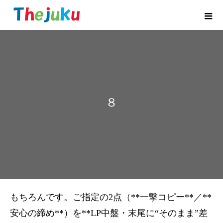
８
もちろんです。ご指定の2点（**一撃コピー**／**
安心の締め**）を**LP中盤・末尾に“そのまま”差