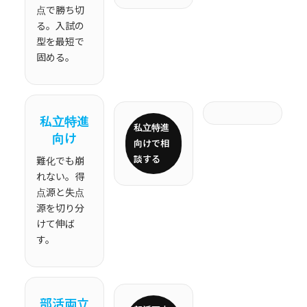
点で勝ち切
る。入試の
型を最短で
固める。
私立特進
私立特進
向け
向けで相
談する
難化でも崩
れない。得
点源と失点
源を切り分
けて伸ば
す。
部活両立