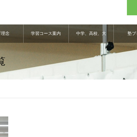
育理念
学習コース案内
中学、高校、大
塾ブ
学合格実績
覧