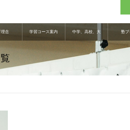
育理念
学習コース案内
中学、高校、大
塾ブ
学合格実績
一覧